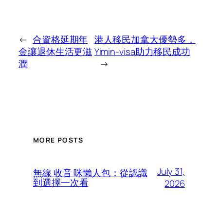
←
合資格延期年
港人移民加拿大優勢多，
金讓退休生活更滋
Yimin-visa助力移民成功
潤
→
MORE POSTS
July 31,
無線 收音 咪懶人包：從認識
到選擇一次看
2026