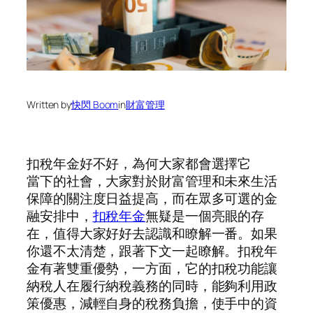
Written by
快閃 Boom
in
財富管理
扣稅年金好不好，為何大家都會選擇它
當下的社會，大家對於財富管理和未來生活
保障的關注度日益提高，而在眾多可選的金
融安排中，
扣稅年金
無疑是一個亮眼的存
在，值得大家好好去認識和瞭解一番。如果
你還不太清楚，跟著下文一起瞭解。扣稅年
金有著雙重優勢，一方面，它的扣稅功能讓
納稅人在履行納稅義務的同時，能夠利用政
策優惠，減輕自身的稅務負擔，使手中的資