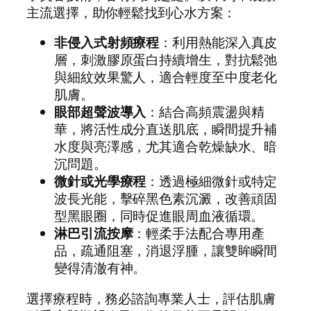
主流選擇，助你輕鬆找到心水方案：
非侵入式射頻療程
：利用熱能深入真皮
層，刺激膠原蛋白持續增生，對抗鬆弛
與細紋效果驚人，適合輕度至中度老化
肌膚。
眼部超聲波導入
：結合高頻震盪與精
華，將活性成分直送肌底，瞬間提升補
水度與亮澤感，尤其適合乾燥缺水、暗
沉問題。
微針或光學療程
：透過極細微針或特定
波長光能，擊碎黑色素沉澱，改善頑固
型黑眼圈，同時促進眼周血液循環。
淋巴引流按摩
：輕柔手法配合專用產
品，疏通阻塞，消退浮腫，讓雙眸瞬間
變得清澈有神。
選擇療程時，務必諮詢專業人士，評估肌膚