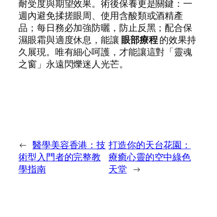
耐受度與期望效果。術後保養更是關鍵：一
週內避免揉搓眼周、使用含酸類或酒精產
品；每日務必加強防曬，防止反黑；配合保
濕眼霜與適度休息，能讓
眼部療程
的效果持
久展現。唯有細心呵護，才能讓這對「靈魂
之窗」永遠閃爍迷人光芒。
←
醫學美容香港：技
打造你的天台花園：
術型入門者的完整教
療癒心靈的空中綠色
學指南
天堂
→