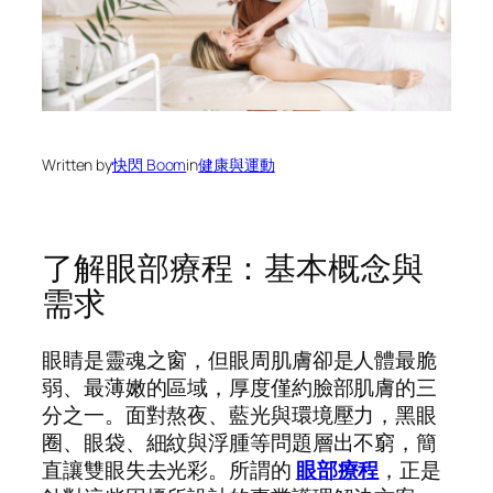
Written by
快閃 Boom
in
健康與運動
了解眼部療程：基本概念與
需求
眼睛是靈魂之窗，但眼周肌膚卻是人體最脆
弱、最薄嫩的區域，厚度僅約臉部肌膚的三
分之一。面對熬夜、藍光與環境壓力，黑眼
圈、眼袋、細紋與浮腫等問題層出不窮，簡
直讓雙眼失去光彩。所謂的
眼部療程
，正是