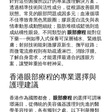
針對這些困擾所設計的專業護理解決方案，
透過精準技術與活性成分，從根源改善眼周
狀態。常見的眼部問題成因多元：血液循環
不佳導致青黑色黑眼圈；膠原蛋白流失與表
情牽動形成動態細紋；脂肪堆積或鬆弛則造
成結構性眼袋。不同類型的
眼部療程
能對症
下藥——例如導入式保養可深層補水、緊緻肌
膚；射頻技術能刺激膠原新生、撫平紋路；
而微電流療程則有助疏通淋巴、消除浮腫。
了解自身需求，才能選擇最適合的護眼方
案，讓雙眸重拾年輕神采。
香港眼部療程的專業選擇與
護理建議
香港作為國際都會，
眼部療程
的選擇可謂琳
瑯滿目，從傳統的美容儀器護理到先進的醫
學美容技術，各有獨到之處。以下列舉幾類