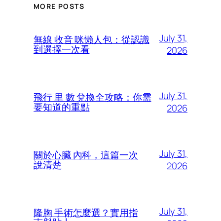
MORE POSTS
July 31,
無線 收音 咪懶人包：從認識
到選擇一次看
2026
July 31,
飛行 里 數 兌換全攻略：你需
要知道的重點
2026
July 31,
關於心臟 內科，這篇一次
說清楚
2026
July 31,
隆胸 手術怎麼選？實用指