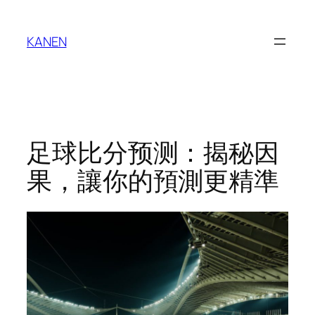
Skip
to
KANEN
content
足球比分预测：揭秘因
果，讓你的預測更精準