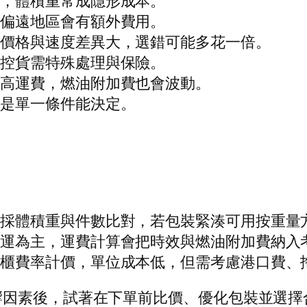
率，體積重常成隱形成本。
或偏遠地區會有額外費用。
運價格與速度差異大，選錯可能多花一倍。
溫控貨需特殊處理與保險。
提高運費，燃油附加費也會波動。
不是單一條件能決定。
：採體積重與件數比對，若包裝緊湊可用按重量
空運為主，運費計算會把時效與燃油附加費納入
整櫃費率計價，單位成本低，但需考慮港口費、
響因素後，試著在下單前比價、優化包裝並選擇