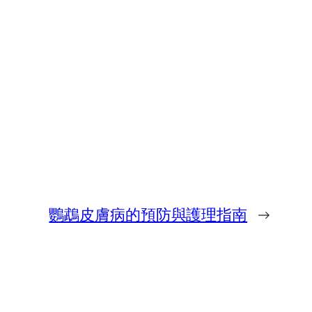
鸚鵡皮膚病的預防與護理指南
→