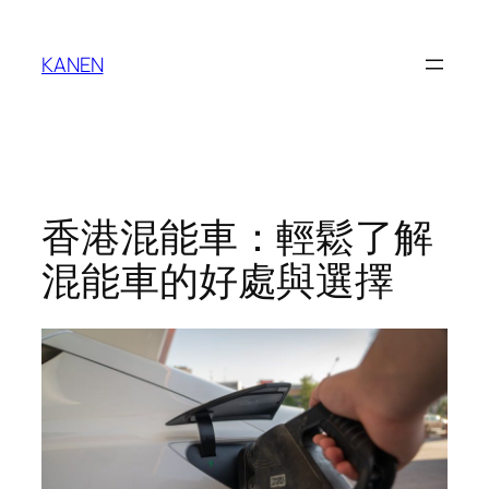
Skip
to
KANEN
content
香港混能車：輕鬆了解
混能車的好處與選擇