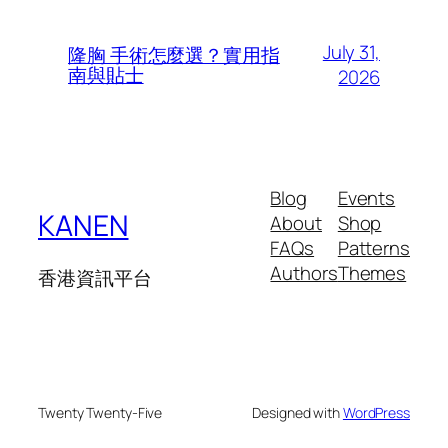
July 31,
隆胸 手術怎麼選？實用指
南與貼士
2026
Blog
Events
KANEN
About
Shop
FAQs
Patterns
Authors
Themes
香港資訊平台
Twenty Twenty-Five
Designed with
WordPress