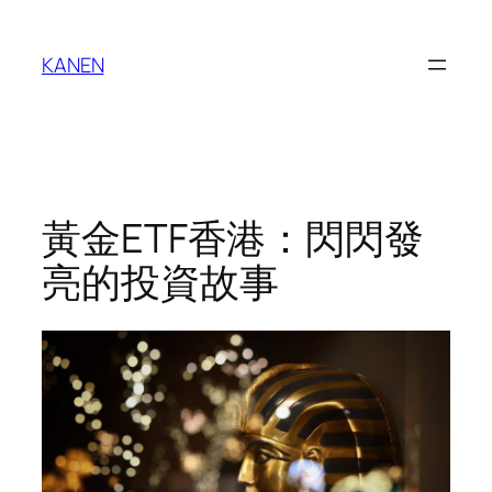
Skip
to
KANEN
content
黃金ETF香港：閃閃發
亮的投資故事