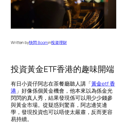
Written by
快閃 Boom
in
投資理財
投資黃金ETF香港的趣味開端
有日小資仔阿志在茶餐廳聽人講「
黃金etf 香
港
」好像係個黃金機會，他本來以為係金光
閃閃的真人秀，結果發現係可以用少少錢參
與黃金市場。從疑惑到驚喜，阿志邊笑邊
學，發現投資也可以唔使太嚴肅，反而更容
易持續。