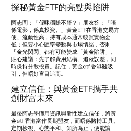
探秘黃金ETF的亮點與陷阱
阿志問：「係咪穩賺不賠？」朋友答：「唔
係電影，係真投資。」黃金ETF在香港交易方
便、流動性高，持有成本通常較買實物金
低；但要小心匯率變動與市場情緒，否則
「金光閃閃」都有可能變成「黃金陷阱」。
貼心建議：先了解費用結構、追蹤誤差，同
時保持分散投資。記住，黃金etf 香港雖吸
引，但唔好盲目追高。
建立信任：與黃金ETF攜手共
創財富未來
最後阿志學懂用資訊與耐性建立信任，將黃
金etf 香港當作長期盟友，而唔係賭博工具。
定期檢視、心態平和、知所為止，便能讓