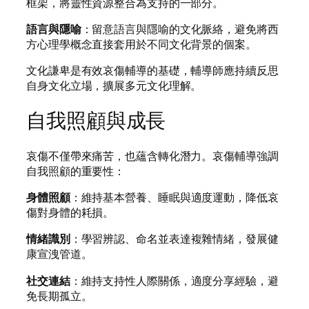
框架，將靈性資源整合為支持的一部分。
語言與隱喻
：留意語言與隱喻的文化脈絡，避免將西
方心理學概念直接套用於不同文化背景的個案。
文化謙卑是有效哀傷輔導的基礎，輔導師應持續反思
自身文化立場，擴展多元文化理解。
自我照顧與成長
哀傷不僅帶來痛苦，也蘊含轉化潛力。哀傷輔導強調
自我照顧的重要性：
身體照顧
：維持基本營養、睡眠與適度運動，降低哀
傷對身體的耗損。
情緒識別
：學習辨認、命名並表達複雜情緒，發展健
康宣洩管道。
社交連結
：維持支持性人際關係，適度分享經驗，避
免長期孤立。