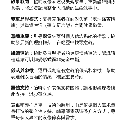
敘事取向
：協助哀傷者述說失落故事，重新詮釋關係
意義，將逝者記憶整合入持續的生命敘事中。
雙重歷程模式
：支持哀傷者在面對失落（處理痛苦情
緒）與重返生活（建立新常態）之間健康擺盪。
意義重建
：引導探索失落對個人信念系統的衝擊，協
助發展新的理解框架，在經歷中找尋意義。
繼續連結
：協助發展與逝者的健康情感連結，認識這
種連結可以轉變形式而非完全中斷。
儀式與象徵
：運用或創造有意義的儀式和象徵，幫助
表達難以言喻的情感，標記重要時刻。
團體支持
：適時引介哀傷支持團體，讓相似經歷者彼
此支持，減少孤立感。
哀傷輔導不是單一技術的應用，而是依據個人需求量
身打造的整合性支持。輔導師靈活調整介入方式，尊
重每個人獨特的哀傷節奏與需求。