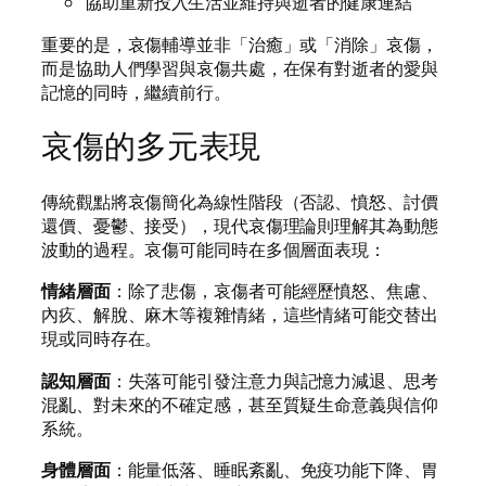
協助重新投入生活並維持與逝者的健康連結
重要的是，哀傷輔導並非「治癒」或「消除」哀傷，
而是協助人們學習與哀傷共處，在保有對逝者的愛與
記憶的同時，繼續前行。
哀傷的多元表現
傳統觀點將哀傷簡化為線性階段（否認、憤怒、討價
還價、憂鬱、接受），現代哀傷理論則理解其為動態
波動的過程。哀傷可能同時在多個層面表現：
情緒層面
：除了悲傷，哀傷者可能經歷憤怒、焦慮、
內疚、解脫、麻木等複雜情緒，這些情緒可能交替出
現或同時存在。
認知層面
：失落可能引發注意力與記憶力減退、思考
混亂、對未來的不確定感，甚至質疑生命意義與信仰
系統。
身體層面
：能量低落、睡眠紊亂、免疫功能下降、胃