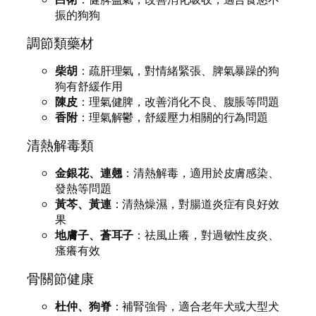
振的狗狗
調節類藥材
柴胡
：疏肝理氣，對情緒緊張、脾氣暴躁的狗
狗有舒緩作用
陳皮
：理氣健脾，改善消化不良、腹脹等問題
香附
：理氣解鬱，舒緩壓力相關的行為問題
清熱解毒類
金銀花、連翹
：清熱解毒，適用於皮膚感染、
發熱等問題
黃芩、黃連
：清熱燥濕，對腸道炎症有良好效
果
地膚子、蒼耳子
：祛風止癢，對過敏性皮炎、
瘙癢有效
骨關節健康
杜仲、狗脊
：補腎強骨，適合老年犬或大型犬