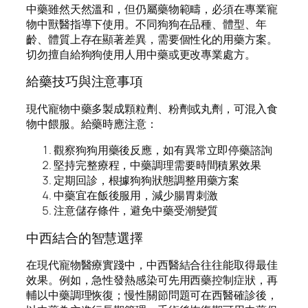
中藥雖然天然溫和，但仍屬藥物範疇，必須在專業寵
物中獸醫指導下使用。不同狗狗在品種、體型、年
齡、體質上存在顯著差異，需要個性化的用藥方案。
切勿擅自給狗狗使用人用中藥或更改專業處方。
給藥技巧與注意事項
現代寵物中藥多製成顆粒劑、粉劑或丸劑，可混入食
物中餵服。給藥時應注意：
觀察狗狗用藥後反應，如有異常立即停藥諮詢
堅持完整療程，中藥調理需要時間積累效果
定期回診，根據狗狗狀態調整用藥方案
中藥宜在飯後服用，減少腸胃刺激
注意儲存條件，避免中藥受潮變質
中西結合的智慧選擇
在現代寵物醫療實踐中，中西醫結合往往能取得最佳
效果。例如，急性發熱感染可先用西藥控制症狀，再
輔以中藥調理恢復；慢性關節問題可在西醫確診後，