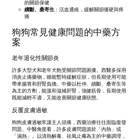
的關節保健
續斷、桑寄生
：活血通絡，緩解關節僵硬與疼
痛
狗狗常見健康問題的中藥方
案
老年退化性關節炎
許多大型犬和老年犬飽受關節問題困擾。西醫多採用
消炎止痛藥物，雖能暫時緩解症狀，但長期使用可能
帶來腸胃和肝腎負擔。中藥以杜仲、續斷、桑寄生等
為主的方劑，能溫和滋補肝腎，強健筋骨，長期使用
既能減輕不適，又能改善關節健康狀態。
反覆皮膚過敏
狗狗皮膚過敏常讓主人頭痛，西藥治療往往面臨復發
問題。中醫角度看，許多皮膚問題源於「內熱」或
「濕熱」。以清熱解毒、祛風止癢為主的中藥調理，