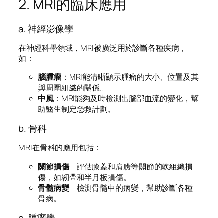
2. MRI的臨床應用
a. 神經影像學
在神經科學領域，MRI被廣泛用於診斷各種疾病，
如：
腦腫瘤
：MRI能清晰顯示腫瘤的大小、位置及其
與周圍組織的關係。
中風
：MRI能夠及時檢測出腦部血流的變化，幫
助醫生制定急救計劃。
b. 骨科
MRI在骨科的應用包括：
關節損傷
：評估膝蓋和肩膀等關節的軟組織損
傷，如韌帶和半月板損傷。
骨髓病變
：檢測骨髓中的病變，幫助診斷各種
骨病。
c. 腫瘤學