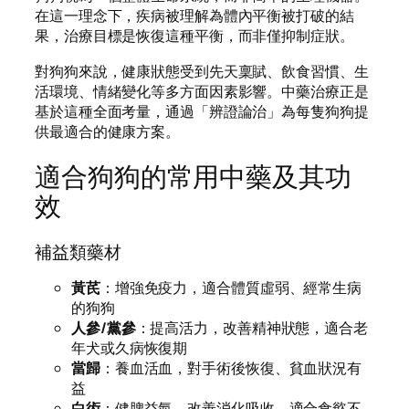
在這一理念下，疾病被理解為體內平衡被打破的結
果，治療目標是恢復這種平衡，而非僅抑制症狀。
對狗狗來說，健康狀態受到先天稟賦、飲食習慣、生
活環境、情緒變化等多方面因素影響。中藥治療正是
基於這種全面考量，通過「辨證論治」為每隻狗狗提
供最適合的健康方案。
適合狗狗的常用中藥及其功
效
補益類藥材
黃芪
：增強免疫力，適合體質虛弱、經常生病
的狗狗
人參/黨參
：提高活力，改善精神狀態，適合老
年犬或久病恢復期
當歸
：養血活血，對手術後恢復、貧血狀況有
益
白術
：健脾益氣，改善消化吸收，適合食慾不