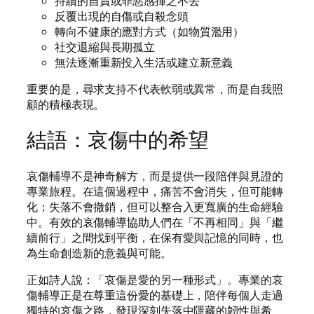
持續的自責或罪惡感揮之不去
反覆出現的自傷或自殺念頭
轉向不健康的應對方式（如物質濫用）
社交退縮與長期孤立
無法逐漸重新投入生活或建立新意義
重要的是，尋求支持不代表軟弱或異常，而是自我照
顧的積極表現。
結語：哀傷中的希望
哀傷輔導不是神奇解方，而是提供一段陪伴與見證的
專業旅程。在這個過程中，痛苦不會消失，但可能轉
化；失落不會撤銷，但可以整合入更寬廣的生命經驗
中。有效的哀傷輔導協助人們在「不再相同」與「繼
續前行」之間找到平衡，在保有愛與記憶的同時，也
為生命創造新的意義與可能。
正如詩人說：「哀傷是愛的另一種形式」。專業的哀
傷輔導正是在尊重這份愛的基礎上，陪伴每個人走過
獨特的哀傷之路，發現深刻失落中隱藏的韌性與希