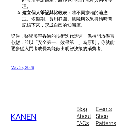
的診所申請觀摩，親眼見證操作流程與術後護
理。
建立個人筆記與比較表
：將不同療程的適應
症、恢復期、費用範圍、風險與效果持續時間
記錄下來，形成自己的知識庫。
記住，醫學美容香港的技術迭代迅速，保持開放學習
心態，並以「安全第一、效果第二」為原則，你就能
逐步從入門者成長為能做出明智決策的消費者。
May 27, 2026
Blog
Events
KANEN
About
Shop
FAQs
Patterns