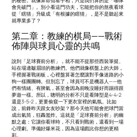
的秘密。就像算命仙看手相，只是我們算的是「哪隊
會先破門」。別小看這門功夫，它能把你的熬夜看球
從「瞎猜」升級成「有根據的瞎猜」，是不是聽起來
就專業多了？
第二章：教練的棋局——戰術
佈陣與球員心靈的共鳴
說到「足球賽前分析」，就不能不提那些西裝筆挺、
站在場邊皺眉頭的教練們。他們就像棋盤上的大師，
手裡握著戰術板，心裡盤算著怎麼讓對手像迷路的小
狗一樣團團轉。但別忘了，球員可不是機器人——他
們有情緒、有脾氣，甚至會因為前晚沒睡好而踢得跟
夢遊一樣。所以，聰明的分析不只是看陣型是4-4-2
還是3-5-2，更要偷窺一下更衣室裡的氣氛。比如
說，前鋒昨天跟女友吵架？那今天他可能會把球門當
成出氣筒，狂轟濫炸。這就是「足球賽前分析」的幽
默之處：它讓你看球時，不只看到戰術，還看到一場
心理劇。準備好爆米花，因為這場戲比你想的更精
彩。