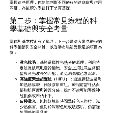
掌握這些原理，你便能判斷不同療程的適應症與作用
深度，為後續的學習打下堅實基礎。
第二步：掌握常見療程的科
學基礎與安全考量
當你對基本技術有了概念，下一步是深入常見療程的
科學細節與安全關鍵。以香港市場最受歡迎的項目為
例：
激光脫毛
：基於選擇性光熱分解原理，利用特
定波長破壞毛囊幹細胞。安全上須注意皮膚類
型與激光波長的匹配，避免灼傷或色素沉澱。
高強度聚焦超聲波（HIFU）
：透過超聲波聚焦
加熱筋膜層，觸發膠原重組。療程前需評估面
部脂肪厚度與神經分佈，操作不當可能導致神
經損傷或凹凸不平。
皮秒激光
：以極短脈衝時間擊碎色素顆粒，減
少熱傷害。但對於深層色斑或敏感肌，仍需謹
慎調整能量參數。