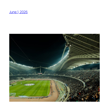
June 1, 2026