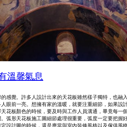
有溫馨氣息
馨的感覺。許多人設計出來的天花板雖然樣子獨特，也融
多人眼前一亮。想擁有家的溫暖，就要注重細節，如果設
擇天花板顏色的時候，要及時與工作人員溝通，畢竟每一
調。弧形天花板施工圖細節處理很重要，弧度一定要把握
確定設計圖的時候，還是應當與室內裝修風格以及傢俱風