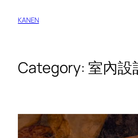
Skip
to
KANEN
content
Category:
室內設