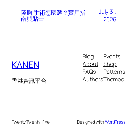
July 31,
隆胸 手術怎麼選？實用指
南與貼士
2026
Blog
Events
KANEN
About
Shop
FAQs
Patterns
Authors
Themes
香港資訊平台
Twenty Twenty-Five
Designed with
WordPress